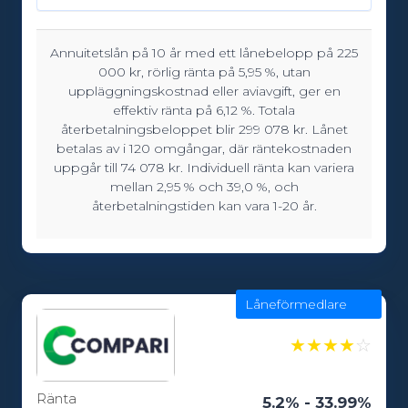
Annuitetslån på 10 år med ett lånebelopp på 225
Lånebelopp:
000 kr, rörlig ränta på 5,95 %, utan
5000 - 600000kr
uppläggningskostnad eller aviavgift, ger en
effektiv ränta på 6,12 %. Totala
återbetalningsbeloppet blir 299 078 kr. Lånet
betalas av i 120 omgångar, där räntekostnaden
Löptid:
uppgår till 74 078 kr. Individuell ränta kan variera
12 - 240 månader
mellan 2,95 % och 39,0 %, och
återbetalningstiden kan vara 1-20 år.
Ålderskrav:
20
Låneförmedlare
★
★
★
★
☆
Ränta
5.2% - 33.99%