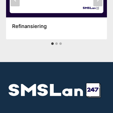
en psykologisk boost att se lån försvinna
ett efter ett.
Förhandla om räntan:
Ring din bank och
fråga om de kan sänka räntan på dina lån.
Refinansiering
Ofta kan de erbjuda bättre villkor, särskilt
om du varit en lojal kund.
Kom ihåg, att lösa lån handlar inte bara om att
bli skuldfri – det handlar om att skapa utrymme
i din ekonomi för saker som verkligen betyder
något. Genom att aktivt arbeta med att minska
din lånebörda, öppnar du dörrar för nya
möjligheter.
För många kan
billån
vara en stor del av den
totala skulden. Att se över villkoren för ditt