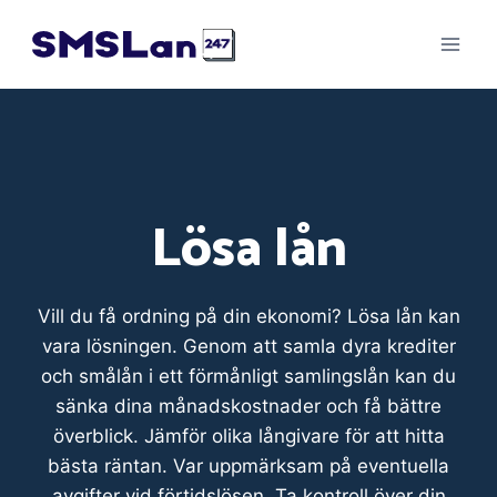
Skip
to
content
Lösa lån
Vill du få ordning på din ekonomi? Lösa lån kan
vara lösningen. Genom att samla dyra krediter
och smålån i ett förmånligt samlingslån kan du
sänka dina månadskostnader och få bättre
överblick. Jämför olika långivare för att hitta
bästa räntan. Var uppmärksam på eventuella
avgifter vid förtidslösen. Ta kontroll över din