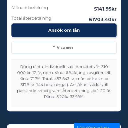
Månadsbetalning
5141.95kr
Total återbetalning
61703.40kr
Ansök om lån
Visa mer
Rörlig ränta, individuellt satt. Annuitetslån 310
Lånebelopp:
000 kr, 12 år, nom. ränta 6.94%, inga avgifter, eff.
5000 - 600000kr
ränta 7.17%. Totalt 457 643 kr, månadskostnad
3178 kr (144 betalningar). Ansökan skickas till
passande kreditgivare. Återbetalningstid 1-20 år.
Ränta 5,20%–33,99%.
Löptid:
12 - 180 månader
Låneförmedlare