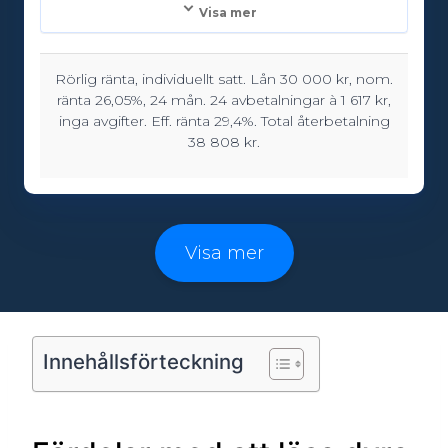
Visa mer
Rörlig ränta, individuellt satt. Lån 30 000 kr, nom.
Lånebelopp:
ränta 26,05%, 24 mån. 24 avbetalningar à 1 617 kr,
5000 - 150000kr
inga avgifter. Eff. ränta 29,4%. Total återbetalning
38 808 kr.
Löptid:
12 - 96 månader
Visa mer
Ålderskrav:
18
Innehållsförteckning