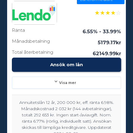
Ålderskrav:
18
★
★
★
★
☆
Ränta
6.55% - 33.99%
Månadsbetalning
5179.17kr
Total återbetalning
62149.99kr
Ansök om lån
Visa mer
Annuitetslån 12 år, 200 000 kr, eff. ränta 6.98%.
Lånebelopp:
Månadskostnad 2 032 kr (144 avbetalningar),
10000 - 600000kr
totalt 292 653 kr. Ingen start-/aviavgift. Nom.
ränta 6.77% (rörlig, individuellt satt). Ansökan
skickas till lämpliga kreditgivare. Uppdaterat