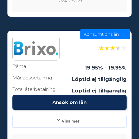
2024-08-09.
Löptid:
12 - 180 månader
Konsumtionslån
Ålderskrav:
18
★
★
★
★
☆
Ränta
19.95% - 19.95%
Månadsbetalning
Löptid ej tillgänglig
Total återbetalning
Löptid ej tillgänglig
Ansök om lån
Visa mer