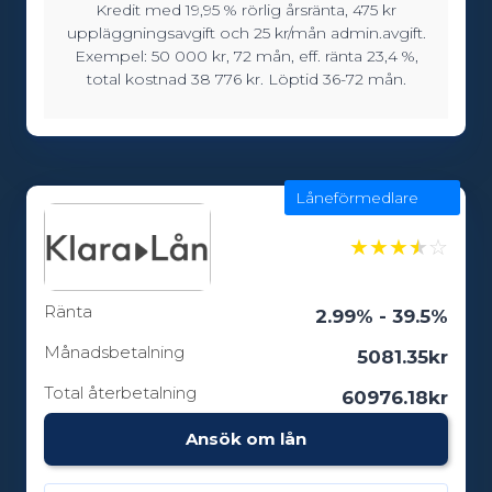
Kredit med 19,95 % rörlig årsränta, 475 kr
Lånebelopp:
uppläggningsavgift och 25 kr/mån admin.avgift.
10000 - 100000kr
Exempel: 50 000 kr, 72 mån, eff. ränta 23,4 %,
total kostnad 38 776 kr. Löptid 36-72 mån.
Löptid:
36 - 72 månader
Låneförmedlare
★
★
★
★
☆
Ålderskrav:
18
Ränta
2.99% - 39.5%
Månadsbetalning
5081.35kr
Total återbetalning
60976.18kr
Ansök om lån