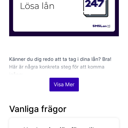
Känner du dig redo att ta tag i dina lån? Bra!
Här är några konkreta steg för att komma
igång:
Visa Mer
Kartlägg din situation:
Börja med att
sammanställa alla dina lån. Notera belopp,
Vanliga frägor
räntor och villkor för varje lån.
Prioritera rätt:
Fokusera på att lösa de lån
som har högst ränta först. Det är oftast där