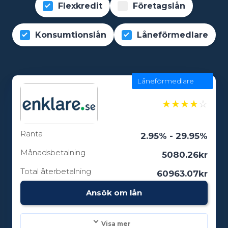
Flexkredit
Företagslån
Konsumtionslån
Låneförmedlare
Låneförmedlare
★
★
★
★
☆
Ränta
2.95% - 29.95%
Månadsbetalning
5080.26kr
Total återbetalning
60963.07kr
Ansök om lån
Visa mer