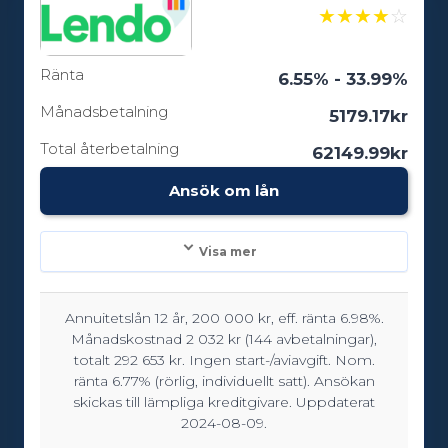
★
★
★
★
☆
Ränta
6.55% - 33.99%
Månadsbetalning
5179.17kr
Total återbetalning
62149.99kr
Ansök om lån
Visa mer
Annuitetslån 12 år, 200 000 kr, eff. ränta 6.98%.
Lånebelopp:
Månadskostnad 2 032 kr (144 avbetalningar),
10000 - 600000kr
totalt 292 653 kr. Ingen start-/aviavgift. Nom.
ränta 6.77% (rörlig, individuellt satt). Ansökan
skickas till lämpliga kreditgivare. Uppdaterat
2024-08-09.
Löptid: