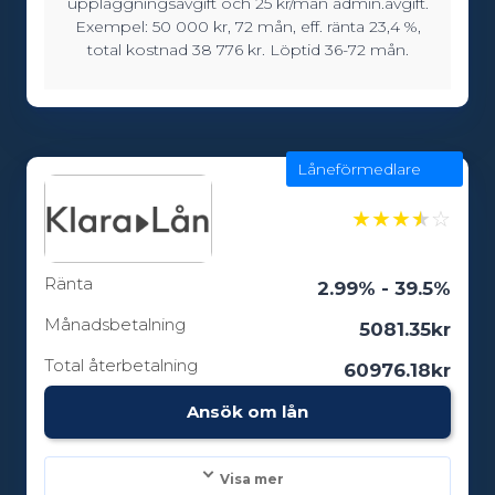
uppläggningsavgift och 25 kr/mån admin.avgift.
10000 - 100000kr
Exempel: 50 000 kr, 72 mån, eff. ränta 23,4 %,
total kostnad 38 776 kr. Löptid 36-72 mån.
Löptid:
36 - 72 månader
Låneförmedlare
★
★
★
★
☆
Ålderskrav:
18
Ränta
2.99% - 39.5%
Månadsbetalning
5081.35kr
Total återbetalning
60976.18kr
Ansök om lån
Visa mer