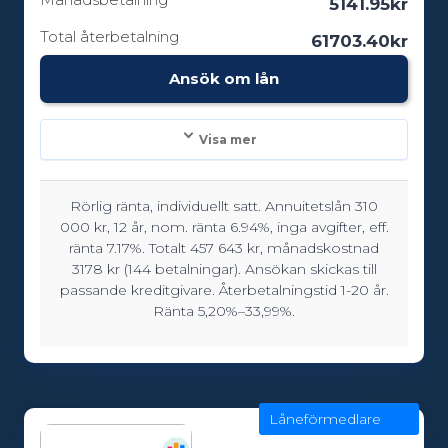
5141.95kr
Total återbetalning
61703.40kr
Ansök om lån
Visa mer
Rörlig ränta, individuellt satt. Annuitetslån 310
Lånebelopp:
000 kr, 12 år, nom. ränta 6.94%, inga avgifter, eff.
5000 - 600000kr
ränta 7.17%. Totalt 457 643 kr, månadskostnad
3178 kr (144 betalningar). Ansökan skickas till
passande kreditgivare. Återbetalningstid 1-20 år.
Ränta 5,20%–33,99%.
Löptid:
12 - 180 månader
Låneförmedlare
Ålderskrav:
18