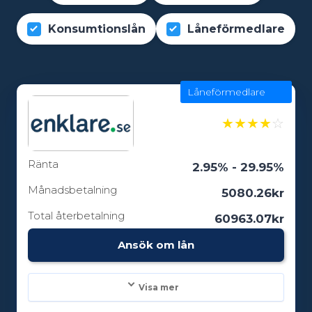
Konsumtionslån
Låneförmedlare
Låneförmedlare
★
★
★
★
☆
Ränta
2.95% - 29.95%
Månadsbetalning
5080.26kr
Total återbetalning
60963.07kr
Ansök om lån
Visa mer