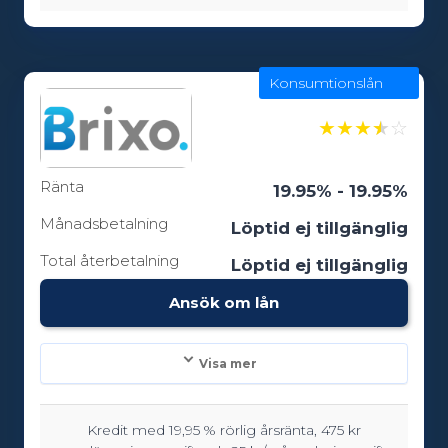
12 - 180 månader
Konsumtionslån
Ålderskrav:
18
★
★
★
★
☆
Ränta
19.95% - 19.95%
Månadsbetalning
Löptid ej tillgänglig
Total återbetalning
Löptid ej tillgänglig
Ansök om lån
Visa mer
Kredit med 19,95 % rörlig årsränta, 475 kr
Lånebelopp: