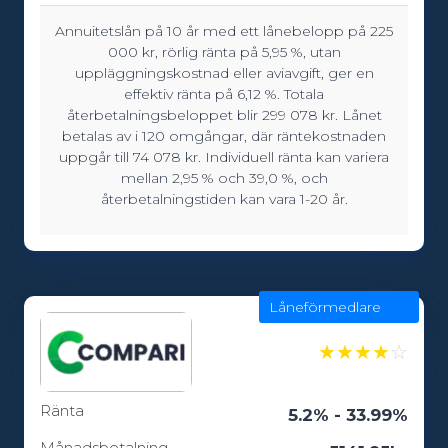
Annuitetslån på 10 år med ett lånebelopp på 225
Lånebelopp:
000 kr, rörlig ränta på 5,95 %, utan
5000 - 600000kr
uppläggningskostnad eller aviavgift, ger en
effektiv ränta på 6,12 %. Totala
återbetalningsbeloppet blir 299 078 kr. Lånet
betalas av i 120 omgångar, där räntekostnaden
Löptid:
uppgår till 74 078 kr. Individuell ränta kan variera
12 - 240 månader
mellan 2,95 % och 39,0 %, och
återbetalningstiden kan vara 1-20 år.
Ålderskrav:
20
Låneförmedlare
★
★
★
★
☆
Ränta
5.2% - 33.99%
Månadsbetalning