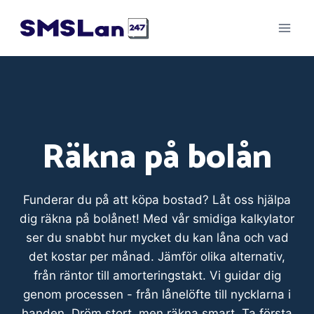
Skip
to
content
Räkna på bolån
Funderar du på att köpa bostad? Låt oss hjälpa
dig räkna på bolånet! Med vår smidiga kalkylator
ser du snabbt hur mycket du kan låna och vad
det kostar per månad. Jämför olika alternativ,
från räntor till amorteringstakt. Vi guidar dig
genom processen - från lånelöfte till nycklarna i
handen. Dröm stort, men räkna smart. Ta första