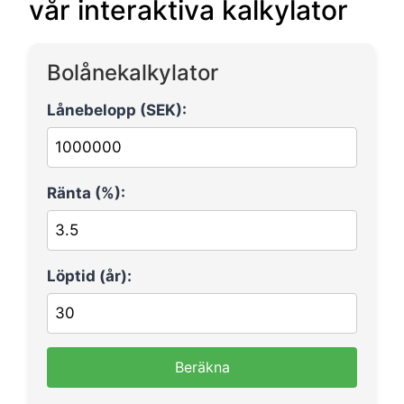
vår interaktiva kalkylator
Bolånekalkylator
Lånebelopp (SEK):
Ränta (%):
Löptid (år):
Beräkna