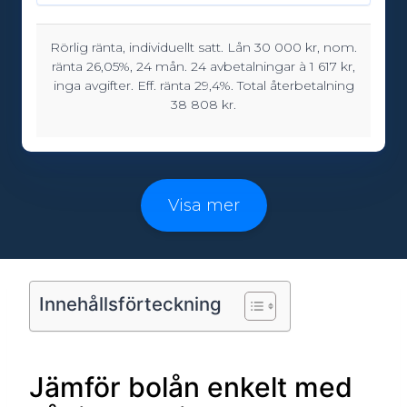
Rörlig ränta, individuellt satt. Lån 30 000 kr, nom.
Lånebelopp:
ränta 26,05%, 24 mån. 24 avbetalningar à 1 617 kr,
5000 - 150000kr
inga avgifter. Eff. ränta 29,4%. Total återbetalning
38 808 kr.
Löptid:
12 - 96 månader
Visa mer
Ålderskrav:
18
Innehållsförteckning
Jämför bolån enkelt med